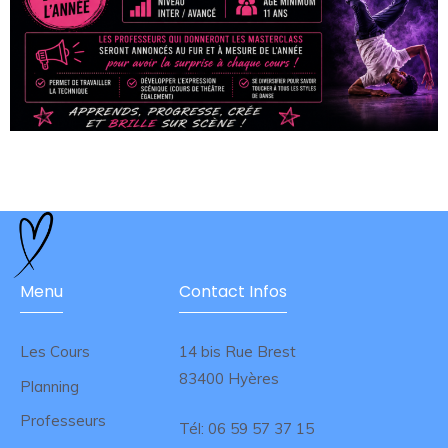
Menu
Contact Infos
Les Cours
14 bis Rue Brest
83400 Hyères
Planning
Professeurs
Tél:
06 59 57 37 15